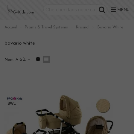
MENU
Accueil
>
Prams & Travel Systems
>
Krasnal
>
Bavario White
bavario white
Nom, A à Z