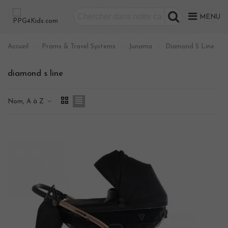
MENU
Accueil
>
Prams & Travel Systems
>
Junama
>
Diamond S Line
diamond s line
Nom, A à Z