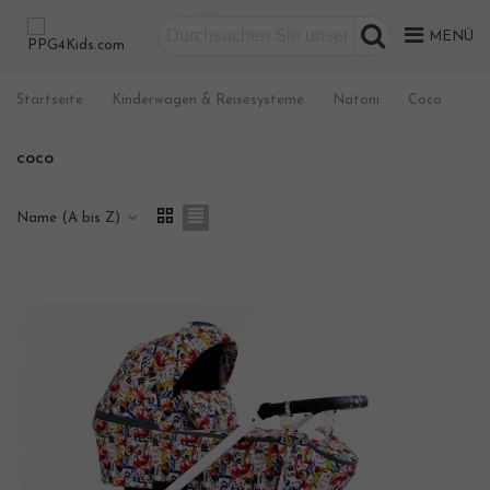
MENÜ
Startseite
>
Kinderwagen & Reisesysteme
>
Natoni
>
Coco
coco
Name (A bis Z)