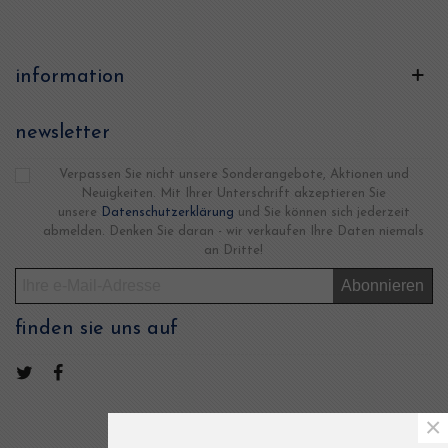
information
newsletter
Verpassen Sie nicht unsere Sonderangebote, Aktionen und
Neuigkeiten. Mit Ihrer Unterschrift akzeptieren Sie
unsere
Datenschutzerklärung
und Sie können sich jederzeit
abmelden. Denken Sie daran - wir verkaufen Ihre Daten niemals
an Dritte!
Abonnieren
finden sie uns auf
×